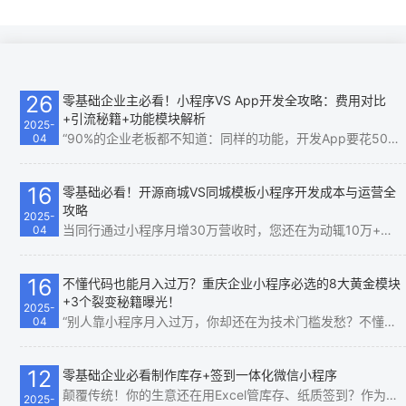
26
零基础企业主必看！小程序VS App开发全攻略：费用对比
+引流秘籍+功能模块解析
2025-
“90%的企业老板都不知道：同样的功能，开发App要花50万，而小程序仅需5万！更扎心的是，你砸钱做的App用户根本不想下载，而小程序却能‘即用即走’，流量暴涨300%！” 如果你还在纠结“选小程序还是App”，甚至以为…
04
16
零基础必看！开源商城VS同城模板小程序开发成本与运营全
攻略
2025-
当同行通过小程序月增30万营收时，您还在为动辄10万+的开发费犯愁？ 当竞争对手的同城模板小程序3天上线时，您还在纠结功能模块如何配置？ 这绝非危言耸听——90%的企业主不知道： 开源商城小程序与同城模板小程序的…
04
16
不懂代码也能月入过万？重庆企业小程序必选的8大黄金模块
+3个裂变秘籍曝光！
2025-
“别人靠小程序月入过万，你却还在为技术门槛发愁？不懂代码、不会设计、没钱招团队……这些借口今天统统作废！重庆小程序开发风口，0基础小白也能靠【企业小程序开发】的【8大黄金模块】和【3个裂变…
04
12
零基础企业必看制作库存+签到一体化微信小程序
颠覆传统！你的生意还在用Excel管库存、纸质签到？作为老板，你是否每天被这些问题困扰？ ✅ 库存数据混乱，总在“缺货”和“积压”之间反复横跳； ✅ 活动签到靠手写，效率低、易出错，客户体验…
2025-