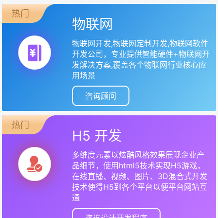
热门
物联网
物联网开发,物联网定制开发,物联网软件
开发公司，专业提供智能硬件+物联网开
发解决方案,覆盖各个物联网行业核心应
用场景
咨询顾问
热门
H5 开发
多维度元素以炫酷风格效果展现企业产
品细节，使用html5技术实现H5游戏，
在线直播、视频、图片、3D混合式开发
技术使得H5到各个平台以便平台网站互
通