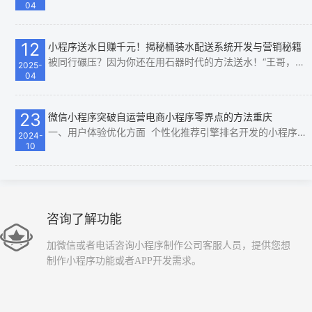
04
12
小程序送水日赚千元！揭秘桶装水配送系统开发与营销秘籍
被同行碾压？因为你还在用石器时代的方法送水！“王哥，隔壁水站用小程序一天接80单，我们还在手写单子！”去年员工这句话，像一盆冰水浇醒了我。 我是老张，干了7年桶装水配送，曾经以为“电话接单+Excel记账”就是…
2025-
04
23
微信小程序突破自运营电商小程序零界点的方法重庆
一、用户体验优化方面 个性化推荐引擎排名开发的小程序： 利用人工智能和机器学习算法，分析用户的浏览历史、购买行为、收藏夹内容等数据，为用户提供高度个性化的商品推荐。例如，当用户经常浏览运动装备时，小程…
2024-
10
咨询了解功能
加微信或者电话咨询小程序制作公司客服人员，提供您想
制作小程序功能或者APP开发需求。