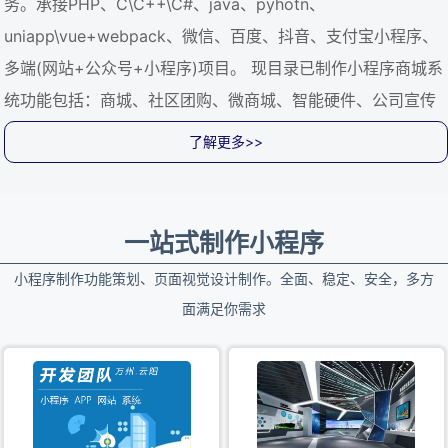
务。承接PHP、C\C++\C#、java、pyhotn、
uniapp\vue+webpack、微信、百度、抖音、支付宝小程序、
多端(网站+公众号+小程序)项目。 现目录已制作小程序商城系
统功能包括：商城、社区团购、微商城、智能硬件、公司宣传
小程序、餐饮酒店、旅游住宿、二手交易、商场店铺小程序、
了解更多>>
icon多元服务、直播、短视频、分销、营销、通信、秒杀、拼
团、多店铺、 预定场地、线上线下营销、会议签到、教育直播
课程 实力效率：互联网行业十多年的业务精英抱团组合，重庆
一站式制作小程序
多家运营商支撑，资质齐全，流程规范！做行业内经得起考
小程序制作功能策划、页面视觉设计制作。全面、稳定、安全，多方
验！ 流程规范：各项业务流程标准化、制度化、简单化、流程
面满足你需求
清晰、全程管控，让您用起来更放心！ 应客户所需：全面分析
客户需求，为各类门户网站、电子商务网站、企业网站等量身
定做网络解决方案，实现高效运营！ 想客户所想：为中小企
业、个人提供服务器维护、安全加固，保证服务器的安全稳定