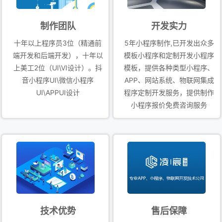
运行！ 速度快：海量现成模板小程序和模板APP，您可以自行
选择购买，保证访问速度！ 响应快：7*24小时全天候电话、
制作团队
开发实力
QQ、线上人工客服+工单管理系统，任何问题都能在第一时间
十年以上程序员3位（精通前
5年小程序制作,已开发出众多
响应！ 实时服务：专业的服务管理团队，多年服务经验，服务
端开发和后端开发），十年以
模板小程序和定制开发小程序
更专业、更专心、更专注！ 服务区域：重庆主成区（渝中区 、
上美工2位（UI\VI设计）。抖
模板，提供各种类型小程序、
音小程序UI\微信小程序
APP、网站系统、物联网集成
南岸区 、江北区 、渝北区 、巴南区 、北碚区 、大渡口区 、
UI\APPUI设计
程序定制开发服务，提供制作
九龙坡区 、沙坪坝区 、两江新区 、璧山区 、江津区）；区县
小程序报价免费咨询服务
（綦江区 、大足区 、涪陵区 、黔江区 、长寿区 、荣昌区 、
合川区 、永川区 、万州区 、开州区 、南川区 、潼南区 、铜
梁区 、梁平区 、武隆区 、城口县 、垫江县 、忠县 、云阳
县 、奉节县 、石柱县 、秀山县） 四川区域…
技术优势
售后保障