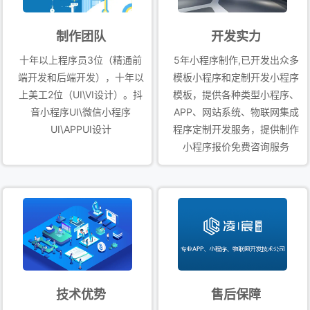
运行！ 速度快：海量现成模板小程序和模板APP，您可以自行
选择购买，保证访问速度！ 响应快：7*24小时全天候电话、
制作团队
开发实力
QQ、线上人工客服+工单管理系统，任何问题都能在第一时间
十年以上程序员3位（精通前
5年小程序制作,已开发出众多
响应！ 实时服务：专业的服务管理团队，多年服务经验，服务
端开发和后端开发），十年以
模板小程序和定制开发小程序
更专业、更专心、更专注！ 服务区域：重庆主成区（渝中区 、
上美工2位（UI\VI设计）。抖
模板，提供各种类型小程序、
音小程序UI\微信小程序
APP、网站系统、物联网集成
南岸区 、江北区 、渝北区 、巴南区 、北碚区 、大渡口区 、
UI\APPUI设计
程序定制开发服务，提供制作
九龙坡区 、沙坪坝区 、两江新区 、璧山区 、江津区）；区县
小程序报价免费咨询服务
（綦江区 、大足区 、涪陵区 、黔江区 、长寿区 、荣昌区 、
合川区 、永川区 、万州区 、开州区 、南川区 、潼南区 、铜
梁区 、梁平区 、武隆区 、城口县 、垫江县 、忠县 、云阳
县 、奉节县 、石柱县 、秀山县） 四川区域…
技术优势
售后保障