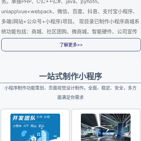
务。承接PHP、C\C++\C#、java、pyhotn、
uniapp\vue+webpack、微信、百度、抖音、支付宝小程序、
多端(网站+公众号+小程序)项目。 现目录已制作小程序商城系
统功能包括：商城、社区团购、微商城、智能硬件、公司宣传
小程序、餐饮酒店、旅游住宿、二手交易、商场店铺小程序、
了解更多>>
icon多元服务、直播、短视频、分销、营销、通信、秒杀、拼
团、多店铺、 预定场地、线上线下营销、会议签到、教育直播
课程 实力效率：互联网行业十多年的业务精英抱团组合，重庆
一站式制作小程序
多家运营商支撑，资质齐全，流程规范！做行业内经得起考
小程序制作功能策划、页面视觉设计制作。全面、稳定、安全，多方
验！ 流程规范：各项业务流程标准化、制度化、简单化、流程
面满足你需求
清晰、全程管控，让您用起来更放心！ 应客户所需：全面分析
客户需求，为各类门户网站、电子商务网站、企业网站等量身
定做网络解决方案，实现高效运营！ 想客户所想：为中小企
业、个人提供服务器维护、安全加固，保证服务器的安全稳定