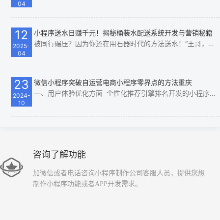
04
12
小程序送水日赚千元！揭秘桶装水配送系统开发与营销秘籍
被同行碾压？因为你还在用石器时代的方法送水！“王哥，隔壁水站用小程序一天接80单，我们还在手写单子！”去年员工这句话，像一盆冰水浇醒了我。 我是老张，干了7年桶装水配送，曾经以为“电话接单+Excel记账”就是…
2025-
04
23
微信小程序突破自运营电商小程序零界点的方法重庆
一、用户体验优化方面 个性化推荐引擎排名开发的小程序： 利用人工智能和机器学习算法，分析用户的浏览历史、购买行为、收藏夹内容等数据，为用户提供高度个性化的商品推荐。例如，当用户经常浏览运动装备时，小程…
2024-
10
咨询了解功能
加微信或者电话咨询小程序制作公司客服人员，提供您想
制作小程序功能或者APP开发需求。