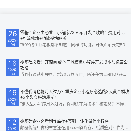
26
零基础企业主必看！小程序VS App开发全攻略：费用对比
+引流秘籍+功能模块解析
2025-
“90%的企业老板都不知道：同样的功能，开发App要花50万，而小程序仅需5万！更扎心的是，你砸钱做的App用户根本不想下载，而小程序却能‘即用即走’，流量暴涨300%！” 如果你还在纠结“选小程序还是App”，甚至以为…
04
16
零基础必看！开源商城VS同城模板小程序开发成本与运营全
攻略
2025-
当同行通过小程序月增30万营收时，您还在为动辄10万+的开发费犯愁？ 当竞争对手的同城模板小程序3天上线时，您还在纠结功能模块如何配置？ 这绝非危言耸听——90%的企业主不知道： 开源商城小程序与同城模板小程序的…
04
16
不懂代码也能月入过万？重庆企业小程序必选的8大黄金模块
+3个裂变秘籍曝光！
2025-
“别人靠小程序月入过万，你却还在为技术门槛发愁？不懂代码、不会设计、没钱招团队……这些借口今天统统作废！重庆小程序开发风口，0基础小白也能靠【企业小程序开发】的【8大黄金模块】和【3个裂变…
04
12
零基础企业必看制作库存+签到一体化微信小程序
颠覆传统！你的生意还在用Excel管库存、纸质签到？作为老板，你是否每天被这些问题困扰？ ✅ 库存数据混乱，总在“缺货”和“积压”之间反复横跳； ✅ 活动签到靠手写，效率低、易出错，客户体验…
2025-