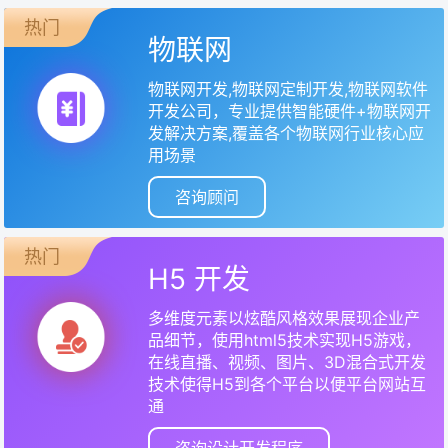
热门
物联网
物联网开发,物联网定制开发,物联网软件
开发公司，专业提供智能硬件+物联网开
发解决方案,覆盖各个物联网行业核心应
用场景
咨询顾问
热门
H5 开发
多维度元素以炫酷风格效果展现企业产
品细节，使用html5技术实现H5游戏，
在线直播、视频、图片、3D混合式开发
技术使得H5到各个平台以便平台网站互
通